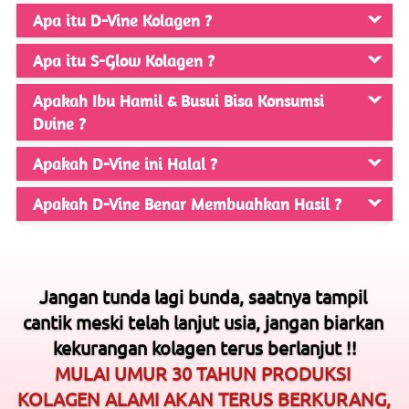
Apa itu D-Vine Kolagen ?
Apa itu S-Glow Kolagen ?
Apakah Ibu Hamil & Busui Bisa Konsumsi
Dvine ?
Apakah D-Vine ini Halal ?
Apakah D-Vine Benar Membuahkan Hasil ?
Jangan tunda lagi bunda, saatnya tampil 
cantik meski telah lanjut usia, jangan biarkan 
kekurangan kolagen terus berlanjut !!
MULAI UMUR 30 TAHUN PRODUKSI 
KOLAGEN ALAMI AKAN TERUS BERKURANG, 