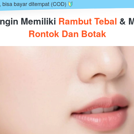
 bisa bayar ditempat (COD) 
gin Memiliki 
Rambut Tebal
 & 
Rontok
Dan Botak