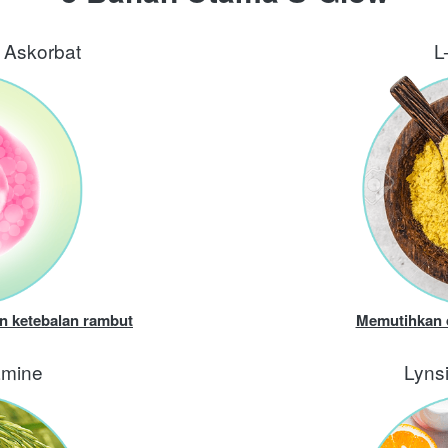
 Askorbat
L
an ketebalan rambut
Memutihkan 
amine
Lyns